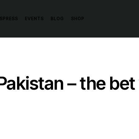
SPRESS
EVENTS
BLOG
SHOP
Pakistan – the be