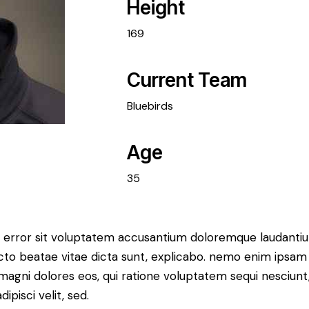
Height
169
Current Team
Bluebirds
Age
35
tus error sit voluptatem accusantium doloremque laudant
itecto beatae vitae dicta sunt, explicabo. nemo enim ipsam
r magni dolores eos, qui ratione voluptatem sequi nesciun
ipisci velit, sed.