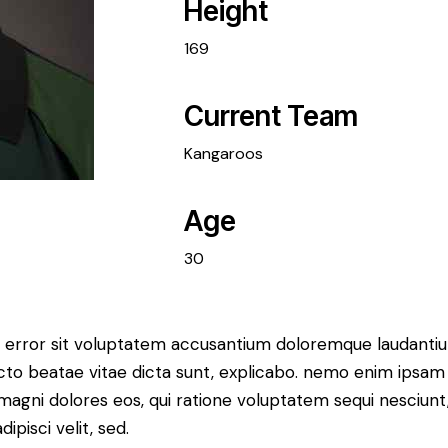
Height
169
Current Team
Kangaroos
Age
30
tus error sit voluptatem accusantium doloremque laudant
itecto beatae vitae dicta sunt, explicabo. nemo enim ipsam
r magni dolores eos, qui ratione voluptatem sequi nesciun
ipisci velit, sed.